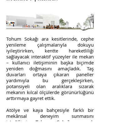
Tohum Sokağı ara kesitlerinde, cephe
yenileme çalışmalarıyla dokuyu
iyileştirirken, kentte hareketliliği
sağlayacak interaktif yüzeyler ile mekan
– kullanıcı iletişiminin başka biçimde
yeniden doğmasını amaçladık. Taş
duvarları ortaya çıkaran paneller
yardımıyla bu gerçekleşirken,
potansiyeli olan aralıklara sızarak
mekanın kılcal ölçülerde görünürlüğünü
arttırmaya gayret ettik.
Atölye ve kaya bahçesiyle farklı bir
mekânsal deneyim sunmasını
istediğimiz Tohum Sokağının, açık
alanda sahip olduğu potansiyel dere
yatağı, meydanı, cephesiyle
gelişmelerine adapte olarak yeniden